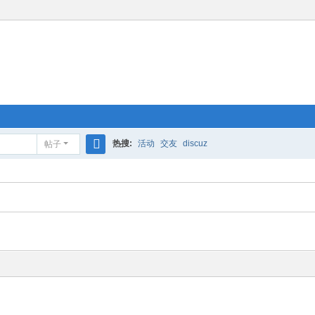
热搜:
活动
交友
discuz
帖子
搜
索