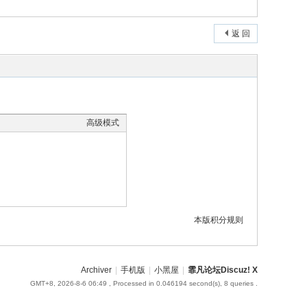
返 回
高级模式
本版积分规则
Archiver
|
手机版
|
小黑屋
|
霏凡论坛Discuz! X
GMT+8, 2026-8-6 06:49
, Processed in 0.046194 second(s), 8 queries .