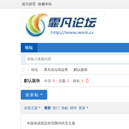
设为首页
收藏本站
论坛
»
论坛
›
霏凡论坛试运营
›
默认版块
霏
默认版块
今日:
0
|
主题:
1
|
排名:
1
凡
论
发新帖
坛
全部主题
最新
热门
热帖
精华
更多
Di
sc
本版块或指定的范围内尚无主题
uz