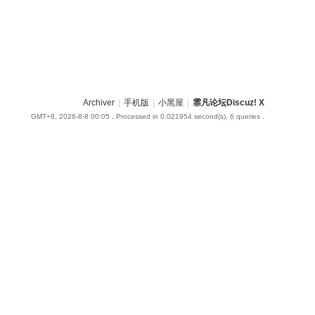
Archiver
|
手机版
|
小黑屋
|
霏凡论坛Discuz! X
GMT+8, 2026-8-8 00:05
, Processed in 0.021954 second(s), 6 queries .