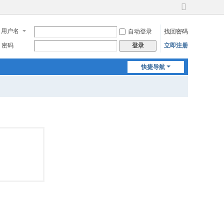
切
换
用户名
自动登录
找回密码
到
宽
密码
立即注册
登录
版
快捷导航