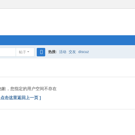
热搜:
活动
交友
discuz
帖子
搜
索
抱歉，您指定的用户空间不存在
[ 点击这里返回上一页 ]